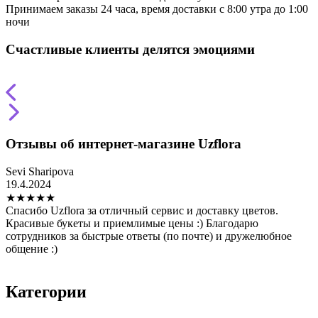
Принимаем заказы 24 часа, время доставки с 8:00 утра до 1:00
ночи
Счастливые клиенты делятся эмоциями
Отзывы об интернет-магазине Uzflora
Sevi Sharipova
Т
19.4.2024
2
★
★
★
★
★
Спасибо Uzflora за отличный сервис и доставку цветов.
З
Красивые букеты и приемлимые цены :) Благодарю
н
сотрудников за быстрые ответы (по почте) и дружелюбное
в
общение :)
о
и
Категории