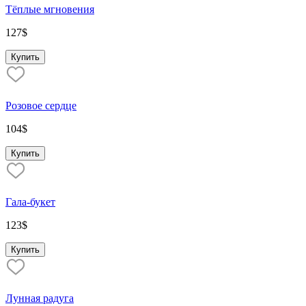
Тёплые мгновения
127
$
Купить
Розовое сердце
104
$
Купить
Гала-букет
123
$
Купить
Лунная радуга