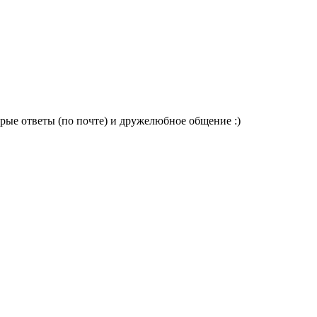
Т
2
рые ответы (по почте) и дружелюбное общение :)
З
о