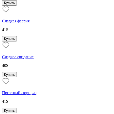
Купить
Сладкая феерия
41
$
Купить
Сладкое свидание
40
$
Купить
Приятный сюрприз
41
$
Купить