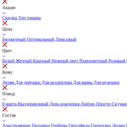
Акции
Скидки
Топ товары
Цена
Бюджетный
Оптимальный
Люксовый
Цвет
Белый
Жёлтый
Красный
Нежный цвет
Разноцветный
Розовый
Кому
Детям
Для девушки
Для коллектива
Для мамы
Для мужчине
Повод
8 марта
Выздоравливай
День рождения
Люблю
Прости
Скучаю
Состав
Альстромерии
Гвоздики
Герберы
Гипсофила
Гортензии
Лилии