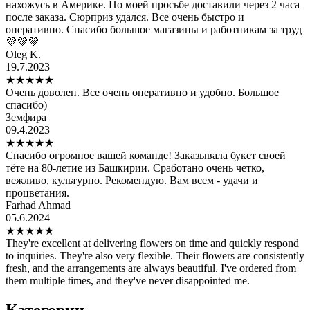
нахожусь в Америке. По моей просьбе доставили через 2 часа
после заказа. Сюрприз удался. Все очень быстро и
оперативно. Спасибо большое магазины и работникам за труд
💜💜💜
Oleg K.
19.7.2023
★
★
★
★
★
Очень доволен. Все очень оперативно и удобно. Большое
спасибо)
Земфира
09.4.2023
★
★
★
★
★
Спасибо огромное вашей команде! Заказывала букет своей
тёте на 80-летие из Башкирии. Сработано очень четко,
вежливо, культурно. Рекомендую. Вам всем - удачи и
процветания.
Farhad Ahmad
05.6.2024
★
★
★
★
★
They're excellent at delivering flowers on time and quickly respond
to inquiries. They're also very flexible. Their flowers are consistently
fresh, and the arrangements are always beautiful. I've ordered from
them multiple times, and they've never disappointed me.