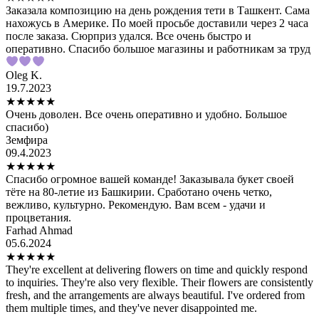
Заказала композицию на день рождения тети в Ташкент. Сама
нахожусь в Америке. По моей просьбе доставили через 2 часа
после заказа. Сюрприз удался. Все очень быстро и
оперативно. Спасибо большое магазины и работникам за труд
Oleg K.
19.7.2023
★
★
★
★
★
Очень доволен. Все очень оперативно и удобно. Большое
спасибо)
Земфира
09.4.2023
★
★
★
★
★
Спасибо огромное вашей команде! Заказывала букет своей
тёте на 80-летие из Башкирии. Сработано очень четко,
вежливо, культурно. Рекомендую. Вам всем - удачи и
процветания.
Farhad Ahmad
05.6.2024
★
★
★
★
★
They're excellent at delivering flowers on time and quickly respond
to inquiries. They're also very flexible. Their flowers are consistently
fresh, and the arrangements are always beautiful. I've ordered from
them multiple times, and they've never disappointed me.