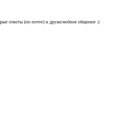
Т
2
рые ответы (по почте) и дружелюбное общение :)
З
о