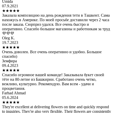
Umida
07.9.2021
★
★
★
★
★
Заказала композицию на день рождения тети в Ташкент. Сама
нахожусь в Америке. По моей просьбе доставили через 2 часа
после заказа. Сюрприз удался. Все очень быстро и
оперативно. Спасибо большое магазины и работникам за труд
💜💜💜
Oleg K.
19.7.2023
★
★
★
★
★
Очень доволен. Все очень оперативно и удобно. Большое
спасибо)
Земфира
09.4.2023
★
★
★
★
★
Спасибо огромное вашей команде! Заказывала букет своей
тёте на 80-летие из Башкирии. Сработано очень четко,
вежливо, культурно. Рекомендую. Вам всем - удачи и
процветания.
Farhad Ahmad
05.6.2024
★
★
★
★
★
They're excellent at delivering flowers on time and quickly respond
to inquiries. They're also very flexible. Their flowers are consistently