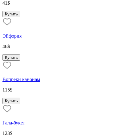
41
$
Купить
Эйфория
46
$
Купить
Вопреки канонам
115
$
Купить
Гала-букет
123
$