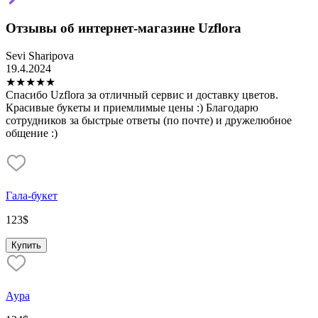
Отзывы об интернет-магазине Uzflora
Sevi Sharipova
Т
19.4.2024
2
★
★
★
★
★
Спасибо Uzflora за отличный сервис и доставку цветов.
З
Красивые букеты и приемлимые цены :) Благодарю
н
сотрудников за быстрые ответы (по почте) и дружелюбное
в
общение :)
о
и
Гала-букет
123
$
Купить
Аура