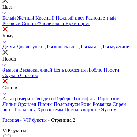
Цвет
Белый
Жёлтый
Красный
Нежный цвет
Разноцветный
Розовый
Синий
Фиолетовый
Яркий цвет
Кому
Детям
Для девушки
Для коллектива
Для мамы
Для мужчине
Повод
8 марта
Выздоравливай
День рождения
Люблю
Прости
Скучаю
Спасибо
Состав
Альстромерии
Гвоздики
Герберы
Гипсофила
Гортензии
Лилии
Орхидеи
Пионы
Подсолнухи
Розы
Ромашка
Спрей
розы
Тюльпаны
Хризантемы
Цветы в корзине
Эустома
Главная
•
VIP букеты
•
Страница 2
VIP букеты