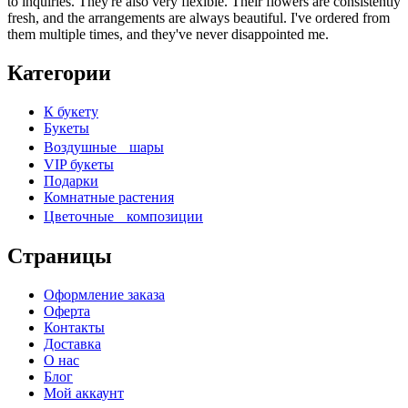
to inquiries. They're also very flexible. Their flowers are consistently
fresh, and the arrangements are always beautiful. I've ordered from
them multiple times, and they've never disappointed me.
Категории
К букету
Букеты
Воздушные шары
VIP букеты
Подарки
Комнатные растения
Цветочные композиции
Страницы
Оформление заказа
Оферта
Контакты
Доставка
О нас
Блог
Мой аккаунт