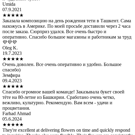
Umida
07.9.2021
★
★
★
★
★
Заказала композицию на день рождения тети в Ташкент. Сама
нахожусь в Америке. По моей просьбе доставили через 2 часа
после заказа. Сюрприз удался. Все очень быстро и
оперативно. Спасибо большое магазины и работникам за труд
💜💜💜
Oleg K.
19.7.2023
★
★
★
★
★
Очень доволен. Все очень оперативно и удобно. Большое
спасибо)
Земфира
09.4.2023
★
★
★
★
★
Спасибо огромное вашей команде! Заказывала букет своей
тёте на 80-летие из Башкирии. Сработано очень четко,
вежливо, культурно. Рекомендую. Вам всем - удачи и
процветания.
Farhad Ahmad
05.6.2024
★
★
★
★
★
They're excellent at delivering flowers on time and quickly respond