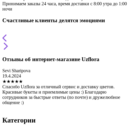
Принимаем заказы 24 часа, время доставки с 8:00 утра до 1:00
ночи
Счастливые клиенты делятся эмоциями
Отзывы об интернет-магазине Uzflora
Sevi Sharipova
Т
19.4.2024
2
★
★
★
★
★
Спасибо Uzflora за отличный сервис и доставку цветов.
З
Красивые букеты и приемлимые цены :) Благодарю
н
сотрудников за быстрые ответы (по почте) и дружелюбное
в
общение :)
о
и
Категории