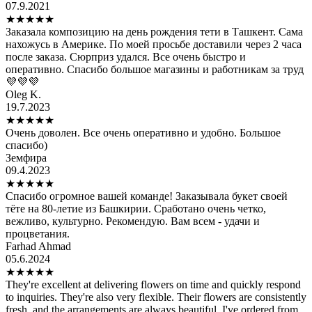
07.9.2021
★
★
★
★
★
Заказала композицию на день рождения тети в Ташкент. Сама
нахожусь в Америке. По моей просьбе доставили через 2 часа
после заказа. Сюрприз удался. Все очень быстро и
оперативно. Спасибо большое магазины и работникам за труд
💜💜💜
Oleg K.
19.7.2023
★
★
★
★
★
Очень доволен. Все очень оперативно и удобно. Большое
спасибо)
Земфира
09.4.2023
★
★
★
★
★
Спасибо огромное вашей команде! Заказывала букет своей
тёте на 80-летие из Башкирии. Сработано очень четко,
вежливо, культурно. Рекомендую. Вам всем - удачи и
процветания.
Farhad Ahmad
05.6.2024
★
★
★
★
★
They're excellent at delivering flowers on time and quickly respond
to inquiries. They're also very flexible. Their flowers are consistently
fresh, and the arrangements are always beautiful. I've ordered from