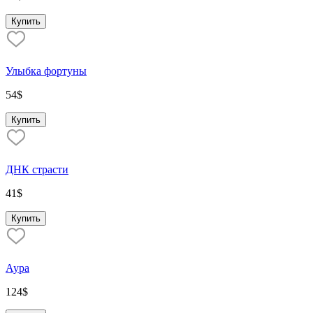
Купить
Улыбка фортуны
54
$
Купить
ДНК страсти
41
$
Купить
Аура
124
$