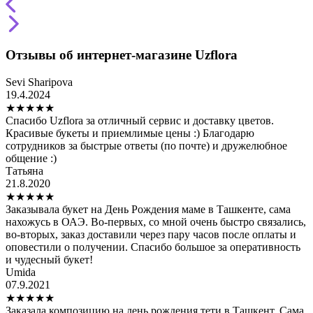
Отзывы об интернет-магазине Uzflora
Sevi Sharipova
19.4.2024
★
★
★
★
★
Спасибо Uzflora за отличный сервис и доставку цветов.
Красивые букеты и приемлимые цены :) Благодарю
сотрудников за быстрые ответы (по почте) и дружелюбное
общение :)
Татьяна
21.8.2020
★
★
★
★
★
Заказывала букет на День Рождения маме в Ташкенте, сама
нахожусь в ОАЭ. Во-первых, со мной очень быстро связались,
во-вторых, заказ доставили через пару часов после оплаты и
оповестили о получении. Спасибо большое за оперативность
и чудесный букет!
Umida
07.9.2021
★
★
★
★
★
Заказала композицию на день рождения тети в Ташкент. Сама