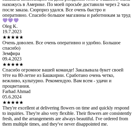
нахожусь в Америке. По моей просьбе доставили через 2 часа
после заказа. Сюрприз удался. Все очень быстро и
оперативно. Спасибо большое магазины и работникам за труд
Oleg K.
19.7.2023
★
★
★
★
★
Очень доволен. Все очень оперативно и удобно. Большое
спасибо)
Земфира
09.4.2023
★
★
★
★
★
Спасибо огромное вашей команде! Заказывала букет своей
тёте на 80-летие из Башкирии. Сработано очень четко,
вежливо, культурно. Рекомендую. Вам всем - удачи и
процветания.
Farhad Ahmad
05.6.2024
★
★
★
★
★
They're excellent at delivering flowers on time and quickly respond
to inquiries. They're also very flexible. Their flowers are consistently
fresh, and the arrangements are always beautiful. I've ordered from
them multiple times, and they've never disappointed me.