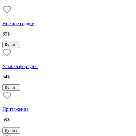
Нежное сердце
69
$
Купить
Улыбка фортуны
54
$
Купить
Притяжение
59
$
Купить