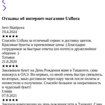
Отзывы об интернет-магазине Uzflora
Sevi Sharipova
19.4.2024
★
★
★
★
★
Спасибо Uzflora за отличный сервис и доставку цветов.
Красивые букеты и приемлимые цены :) Благодарю
сотрудников за быстрые ответы (по почте) и дружелюбное
общение :)
Татьяна
21.8.2020
★
★
★
★
★
Заказывала букет на День Рождения маме в Ташкенте, сама
нахожусь в ОАЭ. Во-первых, со мной очень быстро связались,
во-вторых, заказ доставили через пару часов после оплаты и
оповестили о получении. Спасибо большое за оперативность
и чудесный букет!
Umida
07.9.2021
★
★
★
★
★
Заказала композицию на день рождения тети в Ташкент. Сама