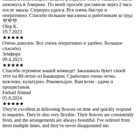
нахожусь в Америке. По моей просьбе доставили через 2 часа
после заказа. Сюрприз удался. Все очень быстро и
оперативно. Спасибо большое магазины и работникам за труд
💜💜💜
Oleg K.
19.7.2023
★
★
★
★
★
Очень доволен. Все очень оперативно и удобно. Большое
спасибо)
Земфира
09.4.2023
★
★
★
★
★
Спасибо огромное вашей команде! Заказывала букет своей
тёте на 80-летие из Башкирии. Сработано очень четко,
вежливо, культурно. Рекомендую. Вам всем - удачи и
процветания.
Farhad Ahmad
05.6.2024
★
★
★
★
★
They're excellent at delivering flowers on time and quickly respond
to inquiries. They're also very flexible. Their flowers are consistently
fresh, and the arrangements are always beautiful. I've ordered from
them multiple times, and they've never disappointed me.