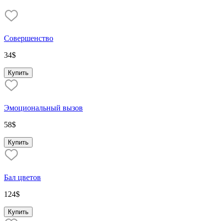
Совершенство
34
$
Купить
Эмоциональный вызов
58
$
Купить
Бал цветов
124
$
Купить