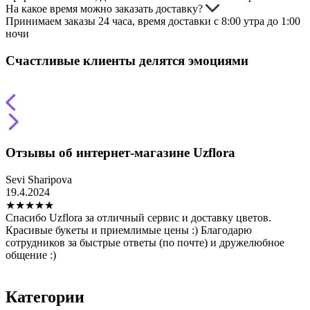
На какое время можно заказать доставку?
Принимаем заказы 24 часа, время доставки с 8:00 утра до 1:00
ночи
Счастливые клиенты делятся эмоциями
Отзывы об интернет-магазине Uzflora
Sevi Sharipova
Т
19.4.2024
2
★
★
★
★
★
Спасибо Uzflora за отличный сервис и доставку цветов.
З
Красивые букеты и приемлимые цены :) Благодарю
н
сотрудников за быстрые ответы (по почте) и дружелюбное
в
общение :)
о
и
Категории