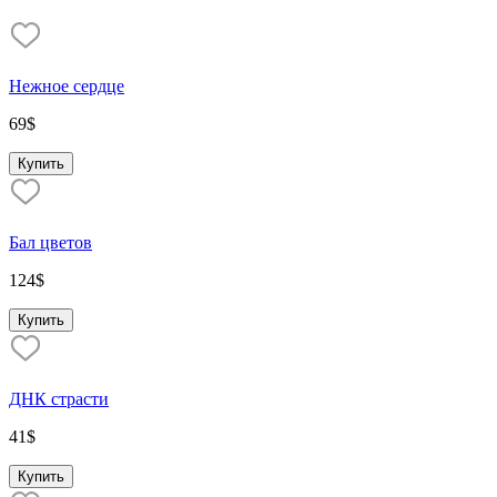
Нежное сердце
69
$
Купить
Бал цветов
124
$
Купить
ДНК страсти
41
$
Купить