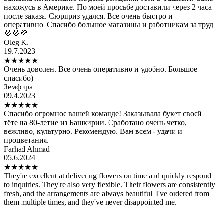
нахожусь в Америке. По моей просьбе доставили через 2 часа
после заказа. Сюрприз удался. Все очень быстро и
оперативно. Спасибо большое магазины и работникам за труд
💜💜💜
Oleg K.
19.7.2023
★
★
★
★
★
Очень доволен. Все очень оперативно и удобно. Большое
спасибо)
Земфира
09.4.2023
★
★
★
★
★
Спасибо огромное вашей команде! Заказывала букет своей
тёте на 80-летие из Башкирии. Сработано очень четко,
вежливо, культурно. Рекомендую. Вам всем - удачи и
процветания.
Farhad Ahmad
05.6.2024
★
★
★
★
★
They're excellent at delivering flowers on time and quickly respond
to inquiries. They're also very flexible. Their flowers are consistently
fresh, and the arrangements are always beautiful. I've ordered from
them multiple times, and they've never disappointed me.