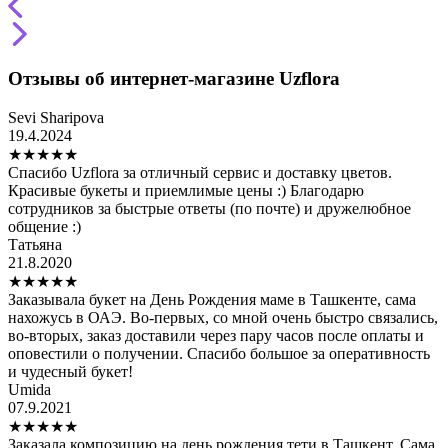
Отзывы об интернет-магазине Uzflora
Sevi Sharipova
19.4.2024
★
★
★
★
★
Спасибо Uzflora за отличный сервис и доставку цветов.
Красивые букеты и приемлимые цены :) Благодарю
сотрудников за быстрые ответы (по почте) и дружелюбное
общение :)
Татьяна
21.8.2020
★
★
★
★
★
Заказывала букет на День Рождения маме в Ташкенте, сама
нахожусь в ОАЭ. Во-первых, со мной очень быстро связались,
во-вторых, заказ доставили через пару часов после оплаты и
оповестили о получении. Спасибо большое за оперативность
и чудесный букет!
Umida
07.9.2021
★
★
★
★
★
Заказала композицию на день рождения тети в Ташкент. Сама