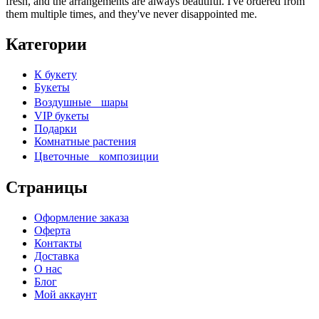
fresh, and the arrangements are always beautiful. I've ordered from
them multiple times, and they've never disappointed me.
Категории
К букету
Букеты
Воздушные шары
VIP букеты
Подарки
Комнатные растения
Цветочные композиции
Страницы
Оформление заказа
Оферта
Контакты
Доставка
О нас
Блог
Мой аккаунт