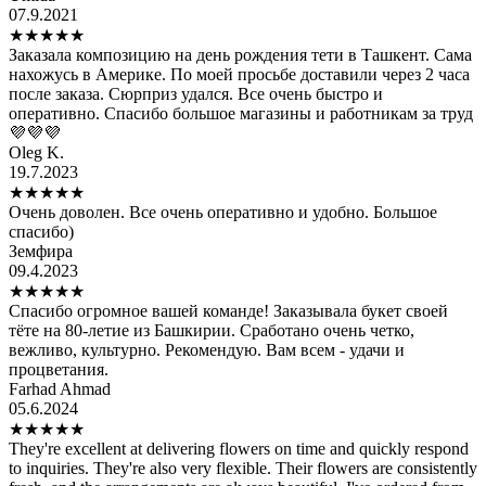
07.9.2021
★
★
★
★
★
Заказала композицию на день рождения тети в Ташкент. Сама
нахожусь в Америке. По моей просьбе доставили через 2 часа
после заказа. Сюрприз удался. Все очень быстро и
оперативно. Спасибо большое магазины и работникам за труд
💜💜💜
Oleg K.
19.7.2023
★
★
★
★
★
Очень доволен. Все очень оперативно и удобно. Большое
спасибо)
Земфира
09.4.2023
★
★
★
★
★
Спасибо огромное вашей команде! Заказывала букет своей
тёте на 80-летие из Башкирии. Сработано очень четко,
вежливо, культурно. Рекомендую. Вам всем - удачи и
процветания.
Farhad Ahmad
05.6.2024
★
★
★
★
★
They're excellent at delivering flowers on time and quickly respond
to inquiries. They're also very flexible. Their flowers are consistently