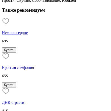
Прости, Скучаю, Соболезнование, Юбилей
Также рекомендуем
Нежное сердце
69
$
Купить
Красная симфония
65
$
Купить
ДНК страсти
41
$