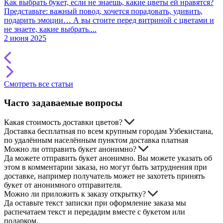
Как выбрать букет, если не знаешь, какие цветы ей нравятся?
К
Представьте: важный повод, хочется порадовать, удивить,
подарить эмоции… А вы стоите перед витриной с цветами и
В
не знаете, какие выбрать....
в
2 июня 2025
2
Смотреть все статьи
Часто задаваемые вопросы
Какая стоимость доставки цветов?
Доставка бесплатная по всем крупным городам Узбекистана,
по удалённым населённым пунктом доставка платная
Можно ли отправить букет анонимно?
Да можете отправить букет анонимно. Вы можете указать об
этом в комментарии заказа, но могут быть затруднения при
доставке, например получатель может не захотеть принять
букет от анонимного отправителя.
Можно ли приложить к заказу открытку?
Да оставьте текст записки при оформление заказа мы
распечатаем текст и передадим вместе с букетом или
подарком.