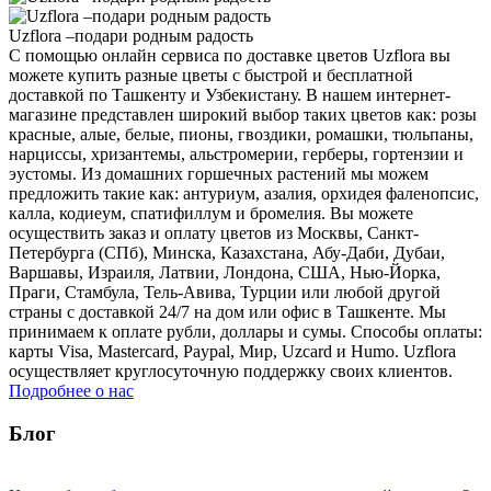
Uzflora –подари родным радость
С помощью онлайн сервиса по доставке цветов Uzflora вы
можете купить разные цветы с быстрой и бесплатной
доставкой по Ташкенту и Узбекистану. В нашем интернет-
магазине представлен широкий выбор таких цветов как: розы
красные, алые, белые, пионы, гвоздики, ромашки, тюльпаны,
нарциссы, хризантемы, альстромерии, герберы, гортензии и
эустомы. Из домашних горшечных растений мы можем
предложить такие как: антуриум, азалия, орхидея фаленопсис,
калла, кодиеум, спатифиллум и бромелия. Вы можете
осуществить заказ и оплату цветов из Москвы, Санкт-
Петербурга (СПб), Минска, Казахстана, Абу-Даби, Дубаи,
Варшавы, Израиля, Латвии, Лондона, США, Нью-Йорка,
Праги, Стамбула, Тель-Авива, Турции или любой другой
страны с доставкой 24/7 на дом или офис в Ташкенте. Мы
принимаем к оплате рубли, доллары и сумы. Способы оплаты:
карты Visa, Mastercard, Paypal, Мир, Uzcard и Humo. Uzflora
осуществляет круглосуточную поддержку своих клиентов.
Подробнее о нас
Блог