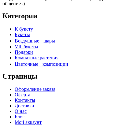
общение :)
о
и
Категории
К букету
Букеты
Воздушные шары
VIP букеты
Подарки
Комнатные растения
Цветочные композиции
Страницы
Оформление заказа
Оферта
Контакты
Доставка
О нас
Блог
Мой аккаунт