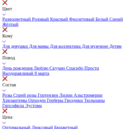
Цвет
Разноцветный
Розовый
Красный
Фиолетовый
Белый
Синий
Жёлтый
Кому
Для девушки
Для мамы
Для коллектива
Для мужчине
Детям
Повод
День рождения
Люблю
Скучаю
Спасибо
Прости
Выздоравливай
8 марта
Состав
Розы
Спрей розы
Гортензии
Лилии
Альстромерии
Хризантемы
Орхидеи
Герберы
Гвоздики
Тюльпаны
Гипсофила
Эустома
Цена
Оптимальный
Люксовый
Бюджетный