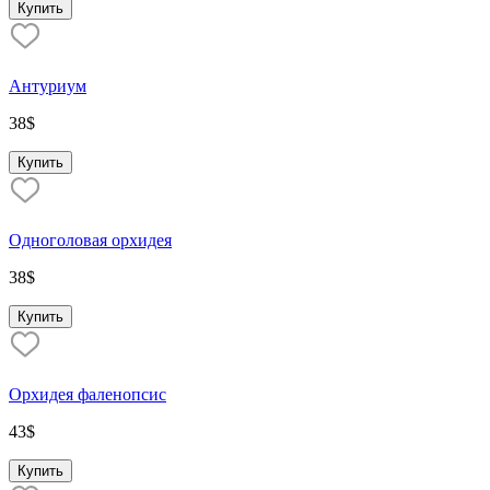
Купить
Антуриум
38
$
Купить
Oдноголовая орхидея
38
$
Купить
Орхидея фаленопсис
43
$
Купить