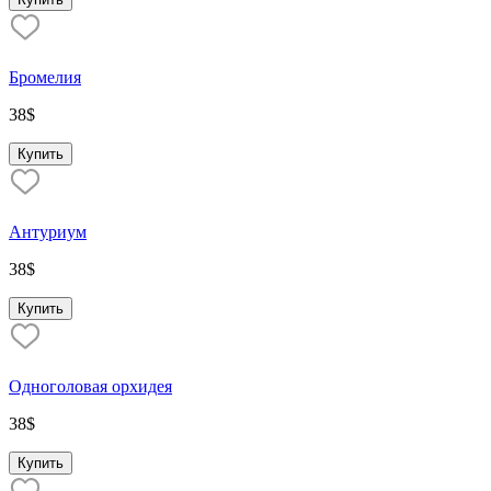
Бромелия
38
$
Купить
Антуриум
38
$
Купить
Oдноголовая орхидея
38
$
Купить