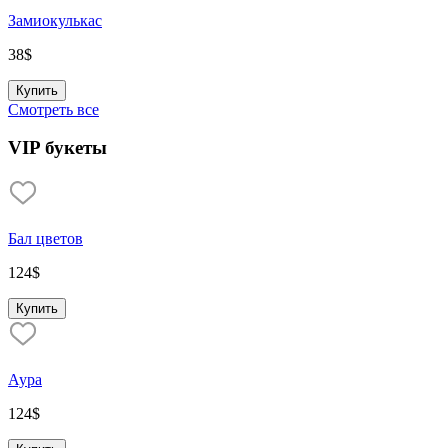
Замиокулькас
38
$
Купить
Смотреть все
VIP букеты
Бал цветов
124
$
Купить
Аура
124
$