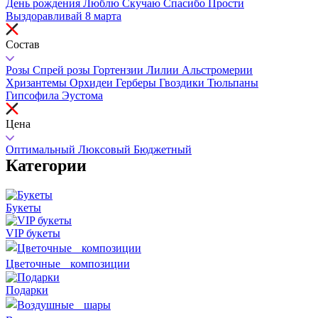
День рождения
Люблю
Скучаю
Спасибо
Прости
Выздоравливай
8 марта
Состав
Розы
Спрей розы
Гортензии
Лилии
Альстромерии
Хризантемы
Орхидеи
Герберы
Гвоздики
Тюльпаны
Гипсофила
Эустома
Цена
Оптимальный
Люксовый
Бюджетный
Категории
Букеты
VIP букеты
Цветочные композиции
Подарки