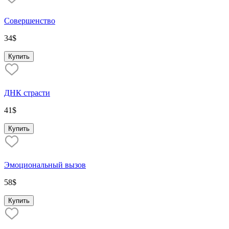
Совершенство
34
$
Купить
ДНК страсти
41
$
Купить
Эмоциональный вызов
58
$
Купить