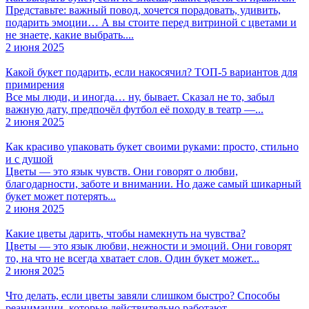
Представьте: важный повод, хочется порадовать, удивить,
подарить эмоции… А вы стоите перед витриной с цветами и
не знаете, какие выбрать....
2 июня 2025
Какой букет подарить, если накосячил? ТОП-5 вариантов для
примирения
Все мы люди, и иногда… ну, бывает. Сказал не то, забыл
важную дату, предпочёл футбол её походу в театр —...
2 июня 2025
Как красиво упаковать букет своими руками: просто, стильно
и с душой
Цветы — это язык чувств. Они говорят о любви,
благодарности, заботе и внимании. Но даже самый шикарный
букет может потерять...
2 июня 2025
Какие цветы дарить, чтобы намекнуть на чувства?
Цветы — это язык любви, нежности и эмоций. Они говорят
то, на что не всегда хватает слов. Один букет может...
2 июня 2025
Что делать, если цветы завяли слишком быстро? Способы
реанимации, которые действительно работают