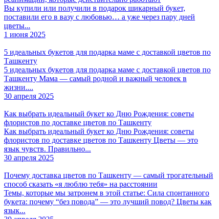
Вы купили или получили в подарок шикарный букет,
поставили его в вазу с любовью… а уже через пару дней
цветы...
1 июня 2025
5 идеальных букетов для подарка маме с доставкой цветов по
Ташкенту
5 идеальных букетов для подарка маме с доставкой цветов по
Ташкенту Мама — самый родной и важный человек в
жизни....
30 апреля 2025
Как выбрать идеальный букет ко Дню Рождения: советы
флористов по доставке цветов по Ташкенту
Как выбрать идеальный букет ко Дню Рождения: советы
флористов по доставке цветов по Ташкенту Цветы — это
язык чувств. Правильно...
30 апреля 2025
Почему доставка цветов по Ташкенту — самый трогательный
способ сказать «я люблю тебя» на расстоянии
Темы, которые мы затронем в этой статье: Сила спонтанного
букета: почему “без повода” — это лучший повод? Цветы как
язык...