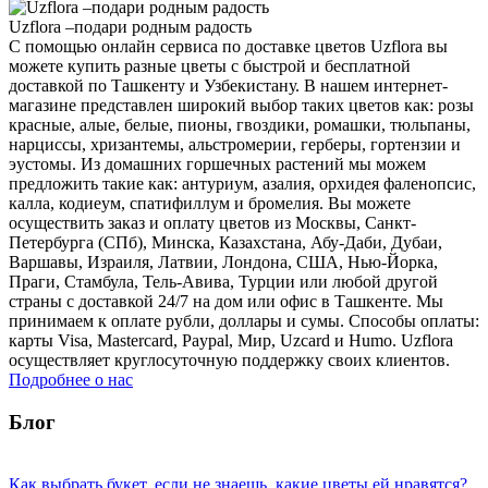
Uzflora –подари родным радость
С помощью онлайн сервиса по доставке цветов Uzflora вы
можете купить разные цветы с быстрой и бесплатной
доставкой по Ташкенту и Узбекистану. В нашем интернет-
магазине представлен широкий выбор таких цветов как: розы
красные, алые, белые, пионы, гвоздики, ромашки, тюльпаны,
нарциссы, хризантемы, альстромерии, герберы, гортензии и
эустомы. Из домашних горшечных растений мы можем
предложить такие как: антуриум, азалия, орхидея фаленопсис,
калла, кодиеум, спатифиллум и бромелия. Вы можете
осуществить заказ и оплату цветов из Москвы, Санкт-
Петербурга (СПб), Минска, Казахстана, Абу-Даби, Дубаи,
Варшавы, Израиля, Латвии, Лондона, США, Нью-Йорка,
Праги, Стамбула, Тель-Авива, Турции или любой другой
страны с доставкой 24/7 на дом или офис в Ташкенте. Мы
принимаем к оплате рубли, доллары и сумы. Способы оплаты:
карты Visa, Mastercard, Paypal, Мир, Uzcard и Humo. Uzflora
осуществляет круглосуточную поддержку своих клиентов.
Подробнее о нас
Блог
Как выбрать букет, если не знаешь, какие цветы ей нравятся?