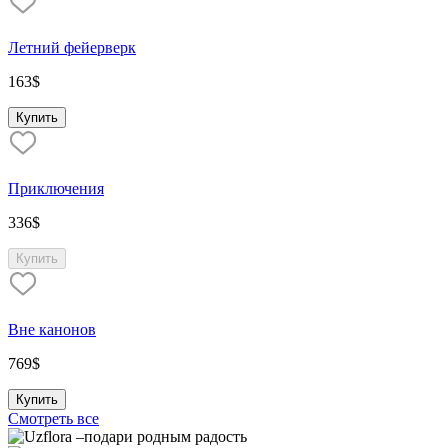
Летний фейерверк
163
$
Купить
Приключения
336
$
Купить
Вне канонов
769
$
Купить
Смотреть все