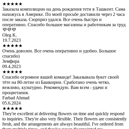
★
★
★
★
★
Заказала композицию на день рождения тети в Ташкент. Сама
нахожусь в Америке. По моей просьбе доставили через 2 часа
после заказа. Сюрприз удался. Все очень быстро и
оперативно. Спасибо большое магазины и работникам за труд
💜💜💜
Oleg K.
19.7.2023
★
★
★
★
★
Очень доволен. Все очень оперативно и удобно. Большое
спасибо)
Земфира
09.4.2023
★
★
★
★
★
Спасибо огромное вашей команде! Заказывала букет своей
тёте на 80-летие из Башкирии. Сработано очень четко,
вежливо, культурно. Рекомендую. Вам всем - удачи и
процветания.
Farhad Ahmad
05.6.2024
★
★
★
★
★
They're excellent at delivering flowers on time and quickly respond
to inquiries. They're also very flexible. Their flowers are consistently
fresh, and the arrangements are always beautiful. I've ordered from