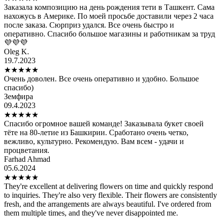
Заказала композицию на день рождения тети в Ташкент. Сама
нахожусь в Америке. По моей просьбе доставили через 2 часа
после заказа. Сюрприз удался. Все очень быстро и
оперативно. Спасибо большое магазины и работникам за труд
💜💜💜
Oleg K.
19.7.2023
★
★
★
★
★
Очень доволен. Все очень оперативно и удобно. Большое
спасибо)
Земфира
09.4.2023
★
★
★
★
★
Спасибо огромное вашей команде! Заказывала букет своей
тёте на 80-летие из Башкирии. Сработано очень четко,
вежливо, культурно. Рекомендую. Вам всем - удачи и
процветания.
Farhad Ahmad
05.6.2024
★
★
★
★
★
They're excellent at delivering flowers on time and quickly respond
to inquiries. They're also very flexible. Their flowers are consistently
fresh, and the arrangements are always beautiful. I've ordered from
them multiple times, and they've never disappointed me.