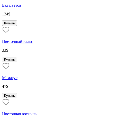
Бал цветов
124
$
Купить
Цветочный вальс
33
$
Купить
Маматус
47
$
Купить
Цветочная роскошь