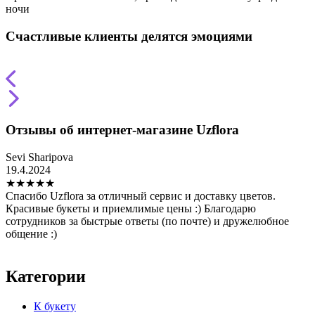
ночи
Счастливые клиенты делятся эмоциями
Отзывы об интернет-магазине Uzflora
Sevi Sharipova
Т
19.4.2024
2
★
★
★
★
★
Спасибо Uzflora за отличный сервис и доставку цветов.
З
Красивые букеты и приемлимые цены :) Благодарю
н
сотрудников за быстрые ответы (по почте) и дружелюбное
в
общение :)
о
и
Категории
К букету