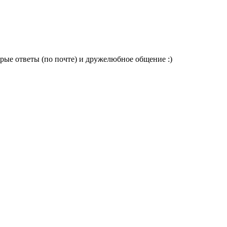
Т
2
рые ответы (по почте) и дружелюбное общение :)
З
о