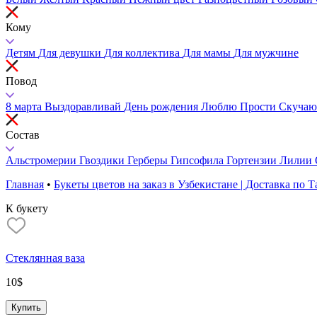
Кому
Детям
Для девушки
Для коллектива
Для мамы
Для мужчине
Повод
8 марта
Выздоравливай
День рождения
Люблю
Прости
Скучаю
Состав
Альстромерии
Гвоздики
Герберы
Гипсофила
Гортензии
Лилии
Главная
•
Букеты цветов на заказ в Узбекистане | Доставка по 
К букету
Cтеклянная ваза
10
$
Купить