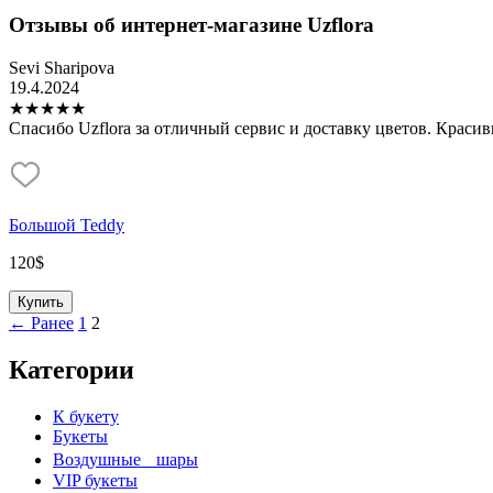
Отзывы об интернет-магазине Uzflora
Sevi Sharipova
19.4.2024
★
★
★
★
★
Спасибо Uzflora за отличный сервис и доставку цветов. Краси
Большой Teddy
120
$
Купить
← Ранее
1
2
Категории
К букету
Букеты
Воздушные шары
VIP букеты